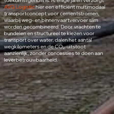
toekomstgericht is. Al enige jaren verzorgt
AVG Logistic
hier een efficiënt multimodaal
transportconcept voor cementstromen,
waarbij weg- en binnenvaartvervoer slim
worden gecombineerd. Door vrachten te
bundelen en structureel te kiezen voor
transport over water, dalen het aantal
wegkilometers en de CO₂-uitstoot
aanzienlijk, zonder concessies te doen aan
leverbetrouwbaarheid.