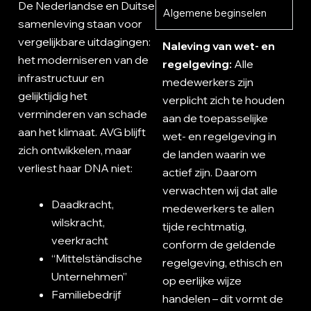
De Nederlandse en Duitse
Algemene beginselen
samenleving staan voor
vergelijkbare uitdagingen:
Naleving van wet- en
het moderniseren van de
regelgeving:
Alle
infrastructuur en
medewerkers zijn
gelijktijdig het
verplicht zich te houden
verminderen van schade
aan de toepasselijke
aan het klimaat. AVG blijft
wet- en regelgeving in
zich ontwikkelen, maar
de landen waarin we
verliest haar DNA niet:
actief zijn. Daarom
verwachten wij dat alle
Daadkracht,
medewerkers te allen
wilskracht,
tijde rechtmatig,
veerkracht
conform de geldende
“Mittelständische
regelgeving, ethisch en
Unternehmen”
op eerlijke wijze
Familiebedrijf
handelen – dit vormt de