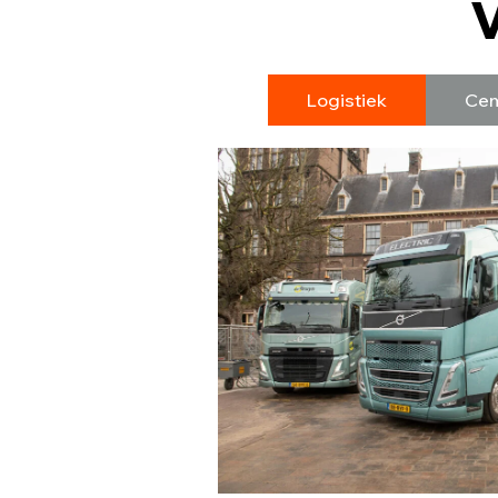
V
Logistiek
Cem