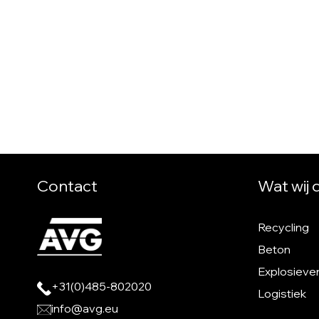
Contact
Wat wij
Recycling
Beton
Explosieve
+31(0)485-802020
Logistiek
info@avg.eu