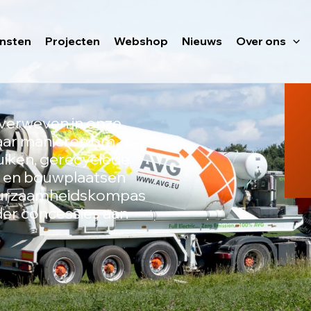
ensten
Projecten
Webshop
Nieuws
Over ons
verweven in onze
naar manieren om
uiken, gerecyclede
n en bouwplaatsen
duurzaamheidskompas
er concessies aan