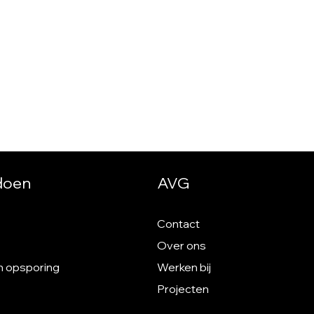
 doen
AVG
Contact
Over ons
n opsporing
Werken bij
Projecten