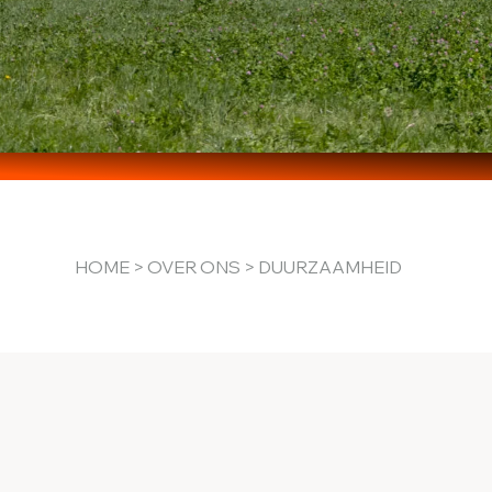
HOME
>
OVER ONS
> DUURZAAMHEID