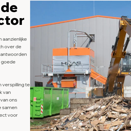
 de
ctor
 aanzienlijke
sch over de
le antwoorden
de goede
verspilling te
k van
e van ons
we samen
ject voor