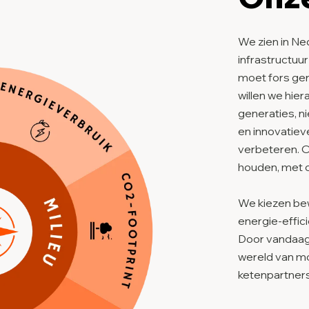
We zien in Ne
infrastructuu
moet fors ger
willen we hier
generaties, n
en innovatiev
verbeteren. 
houden, met o
We kiezen bewu
energie-effici
Door vandaag
wereld van mo
ketenpartners