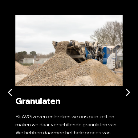
Con
AVG ma
contain
gaat o
bieden
Granulaten
Bij AVG zeven en breken we ons puin zelf en
maken we daar verschillende granulaten van.
We hebben daarmee het hele proces van