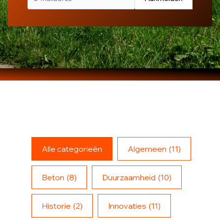
Alle categorieën
Algemeen
(11)
Beton
(8)
Duurzaamheid
(10)
Historie
(2)
Innovaties
(11)