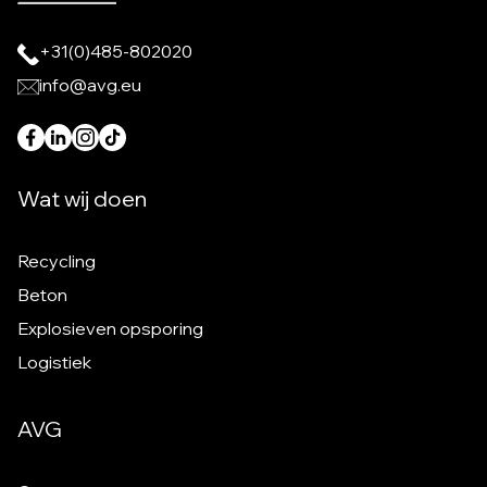
Jubileumeditie Maasduinenloop groot
succes
Lees meer
16-11-2025
AVG investeert in technologie: nieuwe
drone voor nauwkeurige
voorraadmeting
Lees meer