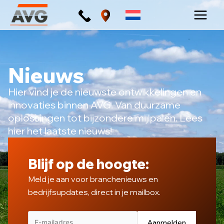
Ga
naar
de
inhoud
Nieuws
Hier vind je de nieuwste ontwikkelingen en
innovaties binnen AVG. Van duurzame
oplossingen tot bijzondere mijlpalen. Lees
hier het laatste nieuws!
Blijf op de hoogte:
Meld je aan voor branchenieuws en
bedrijfsupdates, direct in je mailbox.