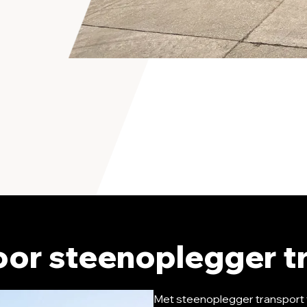
or steenoplegger t
Met steenoplegger transport v