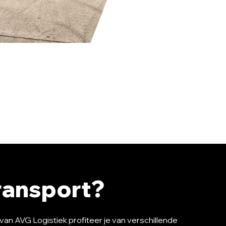
ransport?
an AVG Logistiek profiteer je van verschillende