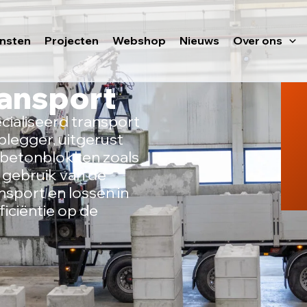
ensten
Projecten
Webshop
Nieuws
Over ons
ansport
cialiseerd transport
legger, uitgerust
 betonblokken zoals
t gebruik van de
sport en lossen in
ficiëntie op de