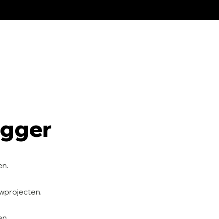
egger
en.
uwprojecten.
en.