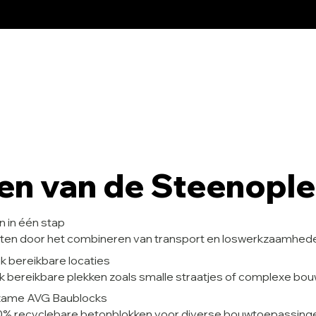
en van de Steenopl
n in één stap
osten door het combineren van transport en loswerkzaamhed
jk bereikbare locaties
jk bereikbare plekken zoals smalle straatjes of complexe bo
rzame AVG Baublocks
% recyclebare betonblokken voor diverse bouwtoepassing