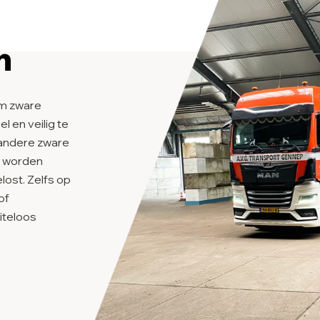
n
om zware
 en veilig te
 andere zware
nt worden
lost. Zelfs op
of
iteloos