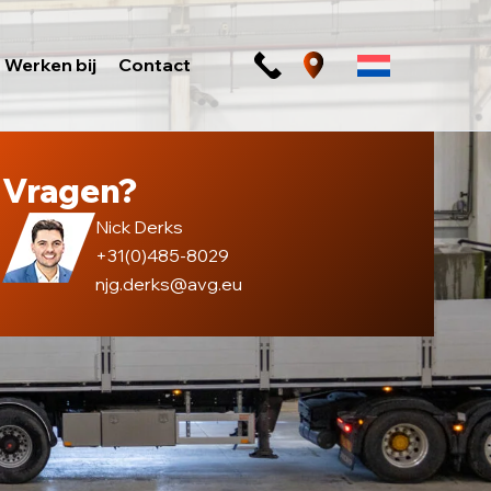
Werken bij
Contact
Vragen?
Nick Derks
+31(0)485-8029
njg.derks@avg.eu