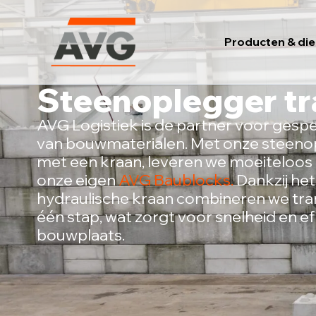
Ga
naar
Producten & di
de
inhoud
Steenoplegger tr
AVG Logistiek is de partner voor gespe
van bouwmaterialen. Met onze steenop
met een kraan, leveren we moeiteloos
onze eigen
AVG Baublocks.
Dankzij he
hydraulische kraan combineren we tran
één stap, wat zorgt voor snelheid en ef
bouwplaats.