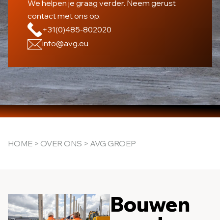
We helpen je graag verder. Neem gerust
contact met ons op.
+31(0)485-802020
info@avg.eu
HOME
>
OVER ONS
> AVG GROEP
Bouwen