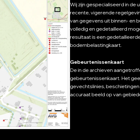
Wij zijn gespecialiseerd in d
recente, vigerende regelgevin
van gegevens uit binnen- en b
volledig en gedetailleerd mogel
resultaat is een gedetailleer
bodembelastingkaart.
Gebeurtenissenkaart
De in de archieven aangetrof
gebeurtenissenkaart. Het ge
gevechtslinies, beschietingen 
accuraat beeld op van gebieden