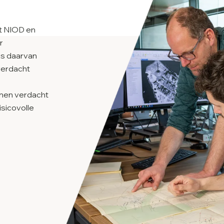
et NIOD en
r
is daarvan
 verdacht
innen verdacht
isicovolle