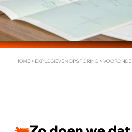
HOME
>
EXPLOSIEVEN OPSPORING
> VOORONDE
Zo doen we dat