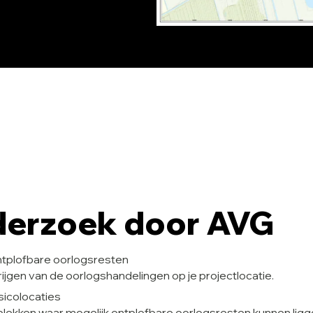
erzoek door AVG
tplofbare oorlogsresten
ijgen van de oorlogshandelingen op je projectlocatie.
sicolocaties
plekken waar mogelijk ontplofbare oorlogsresten kunnen ligg