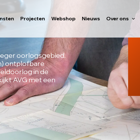
ensten
Projecten
Webshop
Nieuws
Over ons
oeger oorlogsgebied.
n) ontplofbare
eldoorlog in de
ekijkt AVG met een