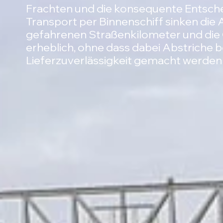
Frachten und die konsequente Entsch
Transport per Binnenschiff sinken die 
gefahrenen Straßenkilometer und die
erheblich, ohne dass dabei Abstriche b
Lieferzuverlässigkeit gemacht werden