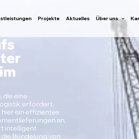
stleistungen
Projekte
Aktuelles
Über uns
Kar
ufs
nter
 im
 die eine
ogistik erfordert.
c
hier ein effizientes
ementlieferungen an,
 intelligent
 die Bündelung von