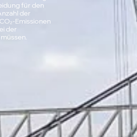
eidung für den
Anzahl der
 CO₂-Emissionen
ei der
 müssen.