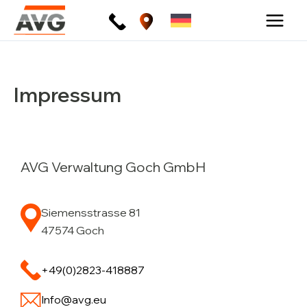
Zum
Inhalt
springen
Impressum
AVG Verwaltung Goch GmbH
Siemensstrasse 81
47574 Goch
+49(0)2823-418887
Info@avg.eu