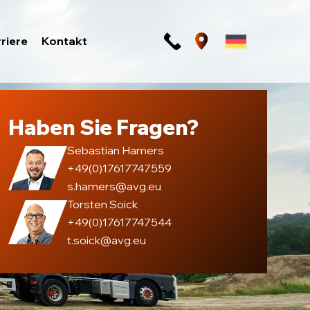
riere
Kontakt
Haben Sie Fragen?
Sebastian Hamers
+49(0)17617747559
s.hamers@avg.eu
Torsten Soick
+49(0)17617747544
t.soick@avg.eu