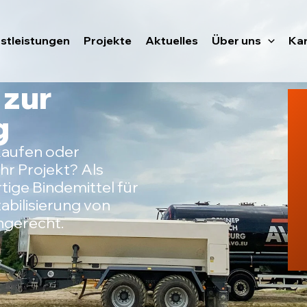
stleistungen
Projekte
Aktuelles
Über uns
Kar
 zur
g
aufen oder
hr Projekt? Als
tige Bindemittel für
abilisierung von
ingerecht.