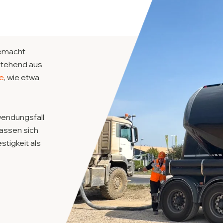
gemacht
stehend aus
ie
, wie etwa
wendungsfall
assen sich
tigkeit als