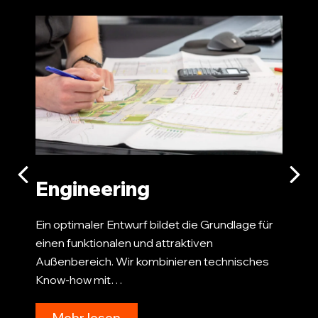
Str
Straße
Räume
entsch
Art. A
Engineering
Ein optimaler Entwurf bildet die Grundlage für
einen funktionalen und attraktiven
Außenbereich. Wir kombinieren technisches
Know-how mit…
Mehr lesen
Me