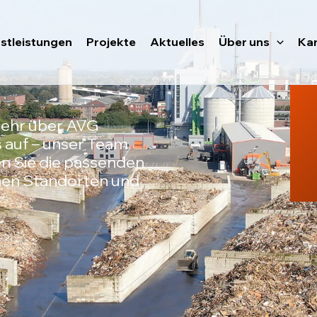
stleistungen
Projekte
Aktuelles
Über uns
Kar
mehr über AVG
 auf – unser Team
den Sie die passenden
nen Standorten und