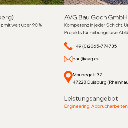
berg)
AVG Bau Goch GmbH
lz mit weit über 90 %
Kompetenz in jeder Schicht. U
Projekts für reibungslose Abl
+49 (0)2065-774735
bau@avg.eu
Mausegatt 37
47228 Duisburg (Rheinha
Leistungsangebot
Engineering
,
Abbrucharbeiten