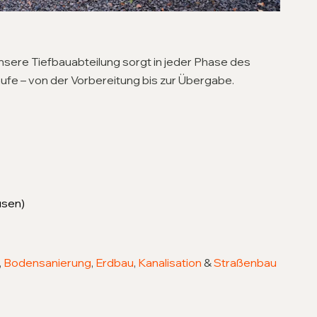
nsere Tiefbauabteilung sorgt in jeder Phase des
äufe – von der Vorbereitung bis zur Übergabe.
usen)
,
Bodensanierung
,
Erdbau
,
Kanalisation
&
Straßenbau