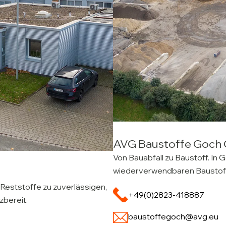
AVG Baustoffe Goc
Von Bauabfall zu Baustoff. In 
wiederverwendbaren Baustoffen
 Reststoffe zu zuverlässigen,
+49(0)2823-418887
zbereit.
baustoffegoch@avg.eu