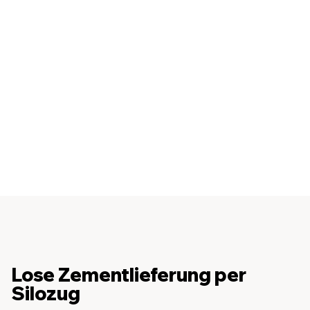
Dadurch erreichen wir
kostengünstige und
zuverlässige
Produktlösungen in den
Betonwerken und auf den
Baustellen.
Konstantin Drettas
Geschäftsführer AVG Mineralische
Baustoffe GmbH
Lose Zementlieferung per
Silozug