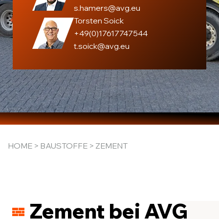
s.hamers@avg.eu
Torsten Soick
+49(0)17617747544
t.soick@avg.eu
HOME
>
BAUSTOFFE
> ZEMENT
Zement bei AVG