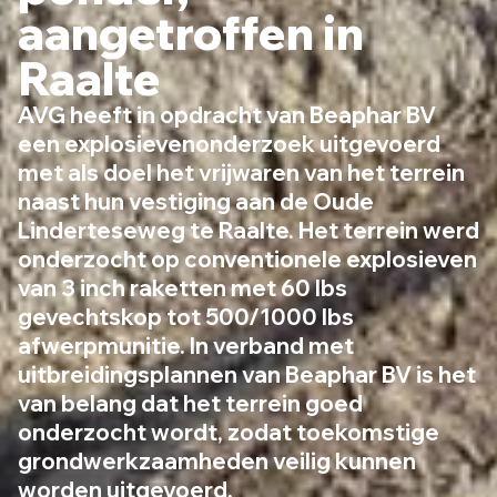
aangetroffen in
Raalte
AVG heeft in opdracht van Beaphar BV
een explosievenonderzoek uitgevoerd
met als doel het vrijwaren van het terrein
naast hun vestiging aan de Oude
Linderteseweg te Raalte. Het terrein werd
onderzocht op conventionele explosieven
van 3 inch raketten met 60 lbs
gevechtskop tot 500/1000 lbs
afwerpmunitie. In verband met
uitbreidingsplannen van Beaphar BV is het
van belang dat het terrein goed
onderzocht wordt, zodat toekomstige
grondwerkzaamheden veilig kunnen
worden uitgevoerd.