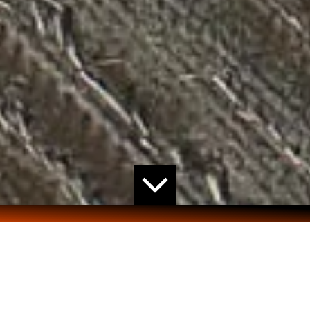
HOME
>
PROJECTEN
> VLIEGTUIGBOM, 500-
PONDER, AANGETROFFEN IN RAALTE