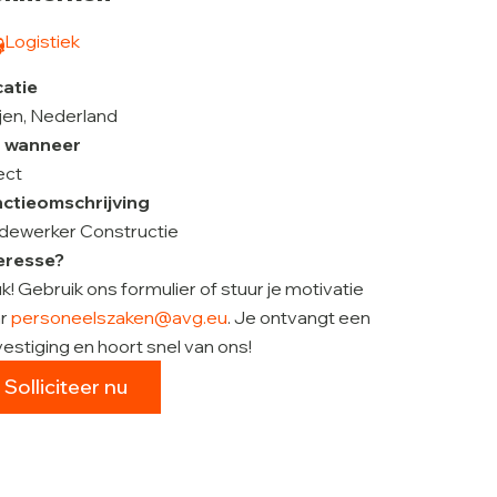
Logistiek
catie
jen, Nederland
r wanneer
ect
ctieomschrijving
ewerker Constructie
eresse?
k! Gebruik ons formulier of stuur je motivatie
ar
personeelszaken@avg.eu
. Je ontvangt een
estiging en hoort snel van ons!
Solliciteer nu