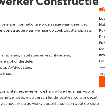
werker Constructie
Lo
 groeiende, internationale organisatie waar geen dag
Hei
r constructie
waar we naar op zoek zijn. Standplaats
Pe
Dir
Fun
Med
Int
 machines, installaties en vrachtwagens;
Leu
s en/of onderdelen;
na
ls op AVG-locaties;
bev
achines.
ntgerichte medewerker, die hard wil werken maar vooral
g hetzelfde is, je op verschillende locaties wordt ingezet
at hectiek op de werkvloer, blijft rustig en weet de juiste