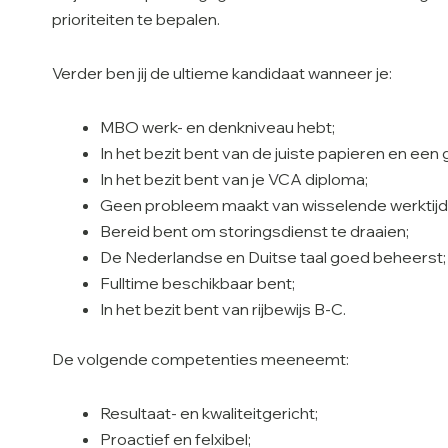
prioriteiten te bepalen.
Verder ben jij de ultieme kandidaat wanneer je:
MBO werk- en denkniveau hebt;
In het bezit bent van de juiste papieren en e
In het bezit bent van je VCA diploma;
Geen probleem maakt van wisselende werktijd
Bereid bent om storingsdienst te draaien;
De Nederlandse en Duitse taal goed beheerst;
Fulltime beschikbaar bent;
In het bezit bent van rijbewijs B-C.
De volgende competenties meeneemt:
Resultaat- en kwaliteitgericht;
Proactief en felxibel;