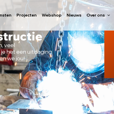
ensten
Projecten
Webshop
Nieuws
Over ons
tructie
n, veel
 je het een uitdaging
en we jou!