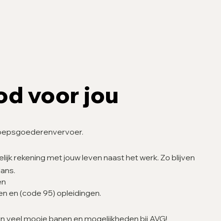
d voor jou
oepsgoederenvervoer.
jk rekening met jouw leven naast het werk. Zo blijven
lans.
en
en en (code 95) opleidingen.
ijn veel mooie banen en mogelijkheden bij AVG!