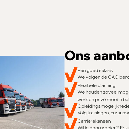
Ons aanbo
Een goed salaris
We volgen de CAO ber
Flexibele planning
We houden zoveel mogeli
werk en privé mooi in ba
Opleidingsmogelijkhed
Volg trainingen, cursuss
Carrièrekansen
Wil je doorgroeien? Er z