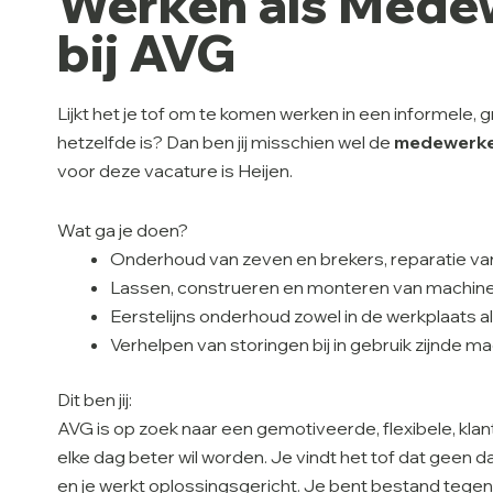
Werken als Mede
bij AVG
Lijkt het je tof om te komen werken in een informele,
hetzelfde is? Dan ben jij misschien wel de
medewerke
voor deze vacature is Heijen.
Wat ga je doen?
Onderhoud van zeven en brekers, reparatie van
Lassen, construeren en monteren van machine
Eerstelijns onderhoud zowel in de werkplaats a
Verhelpen van storingen bij in gebruik zijnde m
Dit ben jij:
AVG is op zoek naar een gemotiveerde, flexibele, kla
elke dag beter wil worden. Je vindt het tof dat geen da
en je werkt oplossingsgericht. Je bent bestand tegen w