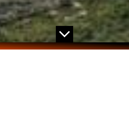
HOME
>
PROJECTEN
> GROEN LOGISTIEK CENTRUM
IN NETTETAL: FUNDAMENT VOOR DE TOEKOMST
Duitse Raad voor Duurzaam Bouwen (DGNB)
Schaarste aan hulpbronnen en klimaatverandering
vragen om een heroverweging in de vastgoedsector. In