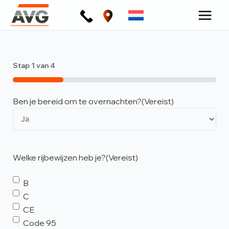
Ga
naar
de
inhoud
Stap
1
van
4
25%
Ben je bereid om te overnachten?
(Vereist)
Welke rijbewijzen heb je?
(Vereist)
B
C
CE
Code 95