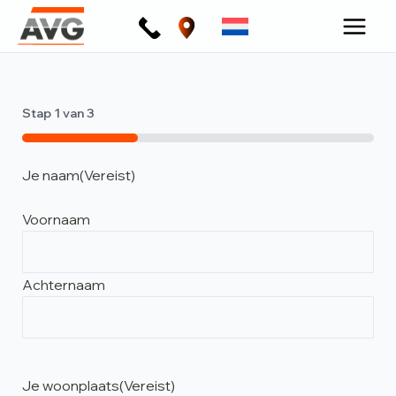
Ga
naar
de
inhoud
Stap
1
van
3
33%
Je naam
(Vereist)
Voornaam
Achternaam
Je woonplaats
(Vereist)