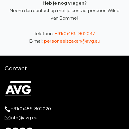
Heb je nog vragen?
Neem dan contact op met je contactpersoon Wilco
van Bommel:
Telefoon:
+31(0)485-802047
E-mail:
personeelszaken@avg.eu
Contact
+31(0)485-802020
info@avg.eu