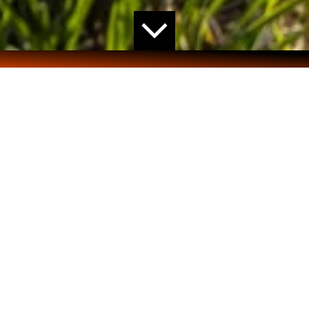
HOME
>
PROJECTEN
> EXPLOSIEVENONDERZOEK
DOOR AVG IN NIEUW-BERGEN
Belang van explosievenonderzoek
Tijdens het detectieonderzoek bleek dat sommige
delen van het terrein ferro verstoord waren en dat de
gebruikte meetapparatuur verdachte objecten niet
separaat kon aanmerken. Daarom kozen we voor een
laagsgewijs bodemonderzoek, waarbij er in kleine lagen