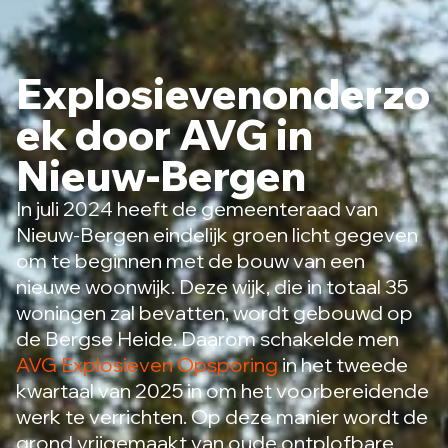
Explosievenonderzo
ek door AVG in
Nieuw-Bergen
In juli 2024 heeft de gemeenteraad van
Nieuw-Bergen eindelijk groen licht gegeven
om te beginnen met de bouw van een
nieuwe woonwijk. Deze wijk, die in totaal 35
woningen zal bevatten, wordt gebouwd op
de Bergse Heide. Daarom schakelde men
AVG Explosieven Opsporing
in het tweede
kwartaal van 2025 in om het voorbereidende
werk te verrichten. Op deze manier wordt de
grond vrijgemaakt van oude ontplofbare