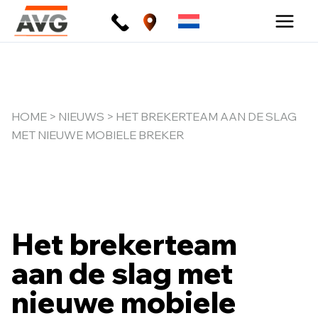
Ga
naar
de
inhoud
HOME
>
NIEUWS
> HET BREKERTEAM AAN DE SLAG
MET NIEUWE MOBIELE BREKER
Het brekerteam
aan de slag met
nieuwe mobiele