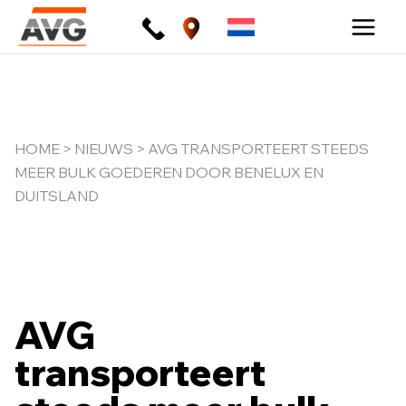
Ga
naar
de
inhoud
HOME
>
NIEUWS
> AVG TRANSPORTEERT STEEDS
MEER BULK GOEDEREN DOOR BENELUX EN
DUITSLAND
AVG
transporteert