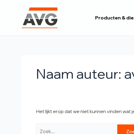
Ga
Zoek
naar
naar:
Producten & di
de
inhoud
Naam auteur: a
Het lijkt erop dat we niet kunnen vinden wat 