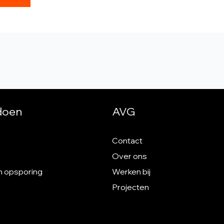
 doen
AVG
Contact
Over ons
n opsporing
Werken bij
Projecten