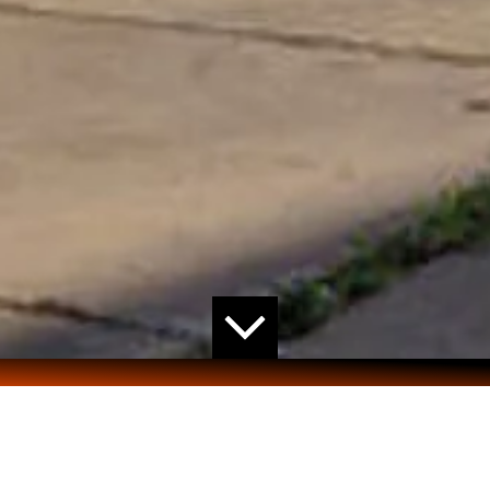
HOME
>
PROJEKTE
> VON BETONGRANULAT BIS
ZUM FERTIGTEILBAU IN WANSSUM