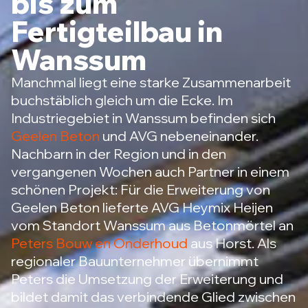
bis zum
Fertigteilbau in
Wanssum
Manchmal liegt eine starke Zusammenarbeit
buchstäblich gleich um die Ecke. Im
Industriegebiet in Wanssum befinden sich
Geelen Beton
und AVG nebeneinander.
Nachbarn in der Region und in den
vergangenen Wochen auch Partner in einem
schönen Projekt: Für die Erweiterung von
Geelen Beton lieferte AVG Heymix Heijen
vom Standort Wanssum aus Betonmörtel an
Peters Bouw en Onderhoud
aus Horst. Als
regionaler Bauunternehmer übernimmt
Peters die Umsetzung der Erweiterung und
bildet damit das verbindende Glied zwischen