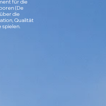
ent für die
Dooren (De
über die
ion, Qualität
 spielen.