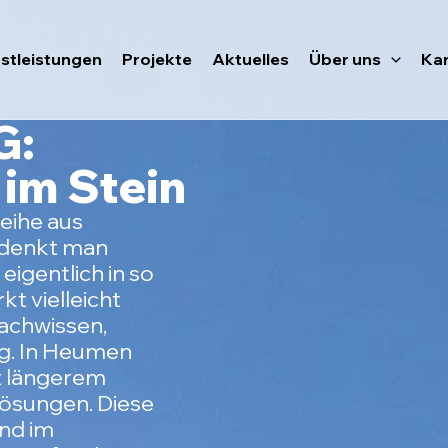
stleistungen
Projekte
Aktuelles
Über uns
Kar
G:
im Stein
eihe aus
, denkt man
eigentlich in so
kt vielleicht
Fachwissen,
. In Heumen
t längerem
ösungen. Diese
nd im