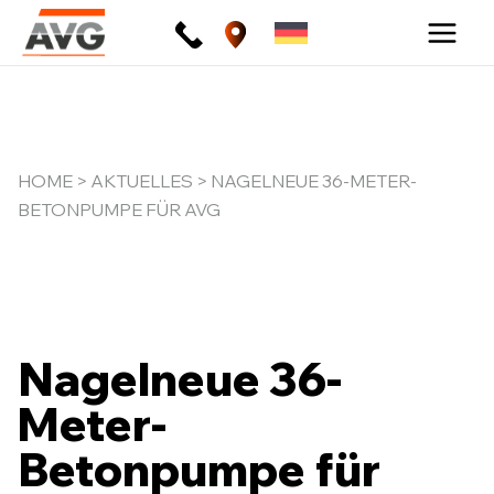
Zum
Inhalt
springen
HOME
>
AKTUELLES
> NAGELNEUE 36-METER-
BETONPUMPE FÜR AVG
Nagelneue 36-
Meter-
Betonpumpe für