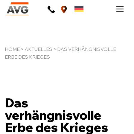
Zum
Inhalt
springen
HOME
>
AKTUELLES
> DAS VERHÄNGNISVOLLE
ERBE DES KRIEGES
Das
verhängnisvolle
Erbe des Krieges