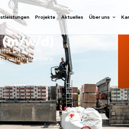
stleistungen
Projekte
Aktuelles
Über uns
Kar
r (m/w/d)
tst Du alles in
hrzeuge, planbare