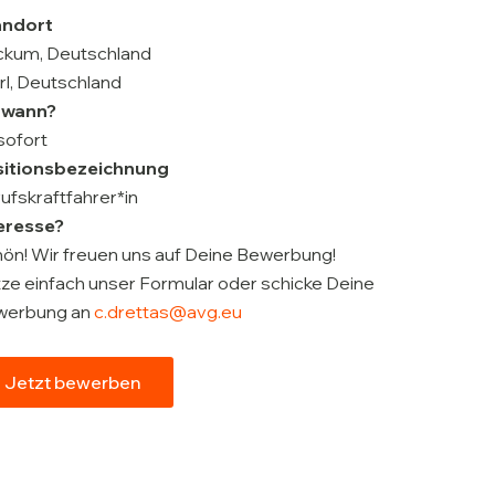
andort
ckum, Deutschland
l, Deutschland
 wann?
sofort
sitionsbezeichnung
ufskraftfahrer*in
eresse?
ön! Wir freuen uns auf Deine Bewerbung!
ze einfach unser Formular oder schicke Deine
werbung an
c.drettas@avg.eu
Jetzt bewerben