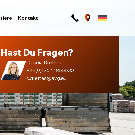
riere
Kontakt
Hast Du Fragen?
Claudia Drettas
+49(0)176-14855530
c.drettas@avg.eu