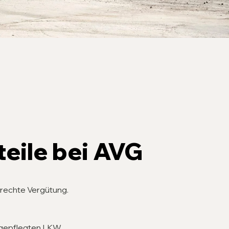
teile bei AVG
erechte Vergütung.
gepflegten LKW.