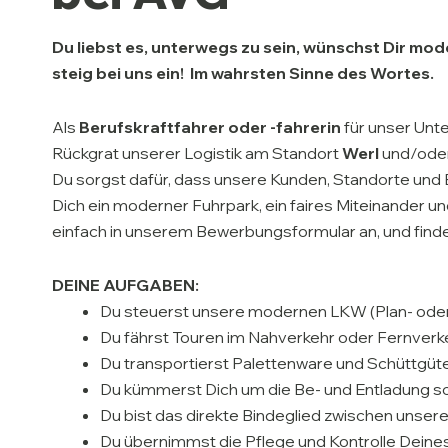
Du liebst es, unterwegs zu sein, wünschst Dir m
steig bei uns ein! Im wahrsten Sinne des Wortes.
Als
Berufskraftfahrer oder -fahrerin
für unser Un
Rückgrat unserer Logistik am Standort
Werl
und/ode
Du sorgst dafür, dass unsere Kunden, Standorte und 
Dich ein moderner Fuhrpark, ein faires Miteinander un
einfach in unserem Bewerbungsformular an, und finde 
DEINE AUFGABEN:
Du steuerst unsere modernen LKW (Plan- oder 
Du fährst Touren im Nahverkehr oder Fernverke
Du transportierst Palettenware und Schüttgüte
Du kümmerst Dich um die Be- und Entladung s
Du bist das direkte Bindeglied zwischen unsere
Du übernimmst die Pflege und Kontrolle Deine