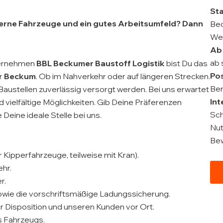
St
oderne Fahrzeuge und ein gutes Arbeitsumfeld? Dann
Be
Wer
Ab
ab 
ternehmen
BBL Beckumer Baustoff Logistik
bist Du das
Po
r
Beckum
. Ob im Nahverkehr oder auf längeren Strecken.
Ber
Baustellen zuverlässig versorgt werden. Bei uns erwartet
Int
d vielfältige Möglichkeiten. Gib Deine Präferenzen
Sch
Deine ideale Stelle bei uns.
Nut
Be
Kipperfahrzeuge, teilweise mit Kran).
hr.
r.
owie die vorschriftsmäßige Ladungssicherung.
r Disposition und unseren Kunden vor Ort.
s Fahrzeugs.