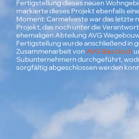
Fertigstellung dieses neuen Wohngebie
markierte dieses Projekt ebenfalls ei
Moment: Carmelveste war das letzte n
Projekt, das noch unter die Verantwor
ehemaligen Abteilung AVG Wegebouw f
Fertigstellung wurde anschließend in 
Zusammenarbeit von
AVG Bau Goch
u
Subunternehmern durchgeführt, wodu
sorgfältig abgeschlossen werden konn