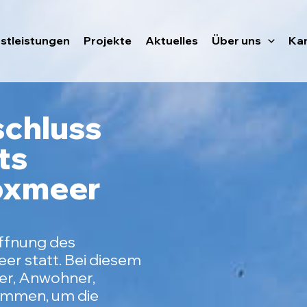
stleistungen
Projekte
Aktuelles
Über uns
Kar
schluss
ts
oxmeer
öffnung des
r statt. Bei diesem
er, Anwohner,
sammen, um die