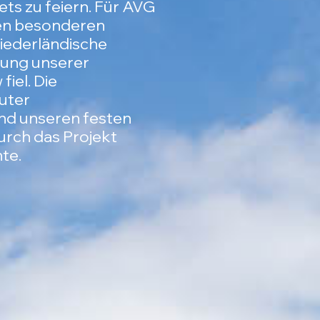
ts zu feiern. Für AVG
nen besonderen
iederländische
tung unserer
iel. Die
guter
nd unseren festen
rch das Projekt
te.