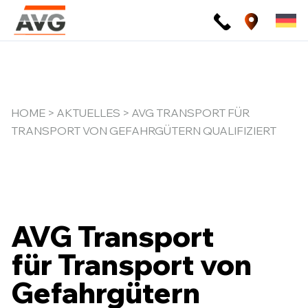
Zum
Inhalt
springen
HOME
>
AKTUELLES
> AVG TRANSPORT FÜR
TRANSPORT VON GEFAHRGÜTERN QUALIFIZIERT
AVG Transport
für Transport von
Gefahrgütern