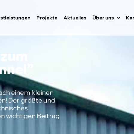
stleistungen
Projekte
Aktuelles
Über uns
Kar
 zum
nnel”
nach einem kleinen
en! Der größte und
echnisches
en wichtigen Beitrag