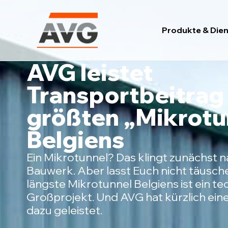
Zum
Inhalt
Produkte & Dien
springen
AVG leistet
Transportbeitrag
größten „Mikrotu
Belgiens
Ein Mikrotunnel? Das klingt zunächst 
Bauwerk. Aber lasst Euch nicht täusch
längste Mikrotunnel Belgiens ist ein t
Großprojekt. Und AVG hat kürzlich ein
dazu geleistet.