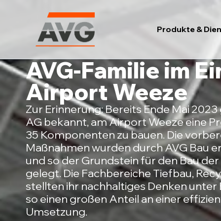
Zum
Inhalt
Produkte & Dien
springen
AVG-Familie im E
Airport Weeze
Zur Erinnerung: Bereits Ende Mai 2023
AG bekannt, am Airport Weeze eine Pro
35 Komponenten zu bauen. Die vorber
Maßnahmen wurden durch AVG Bau er
und so der Grundstein für den Bau der
gelegt. Die Fachbereiche Tiefbau, Rec
stellten ihr nachhaltiges Denken unter
so einen großen Anteil an einer effizie
Umsetzung.