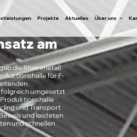
stleistungen
Projekte
Aktuelles
Über uns
Kar
insatz am
 gab die Rheinmetall
duktionshalle für F-
eitenden
folgreich umgesetzt
 Produktionshalle
ycling und Transport
 Beweis und leisteten
nten und schnellen