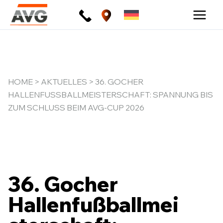
Zum
Inhalt
springen
HOME
>
AKTUELLES
> 36. GOCHER
HALLENFUSSBALLMEISTERSCHAFT: SPANNUNG BIS Z
UM SCHLUSS BEIM AVG-CUP 2026
36. Gocher
Hallenfußballmei