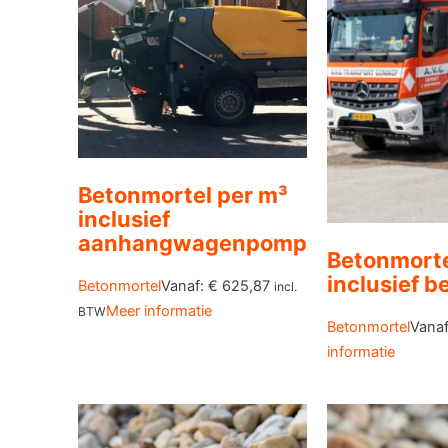
Betonmortel per m³
inclusief
aanhangwagenpomp
Betonmorte
inclusief 
Betonmortel
Vanaf:
€
625,87
incl.
Meer informatie
BTW
Betonmortel
Vana
informatie