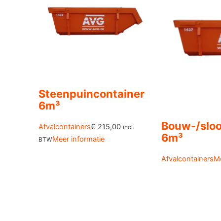
Steenpuincontainer
6m³
Bouw-/sloo
Afvalcontainers
€
215,00
incl.
6m³
Meer informatie
BTW
Afvalcontainers
Me