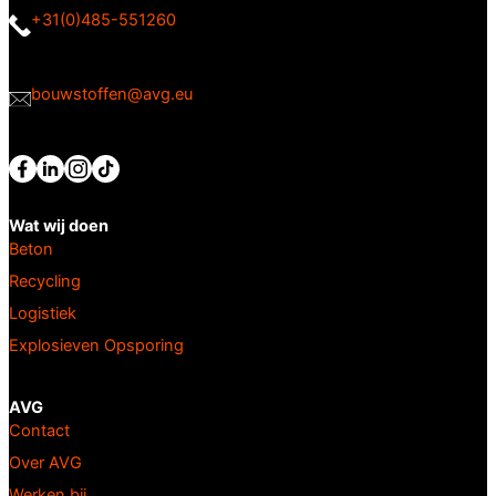
+31(0)485-551260
bouwstoffen@avg.eu
Wat wij doen
Beton
Recycling
Logistiek
Explosieven Opsporing
AVG
Contact
Over AVG
Werken bij