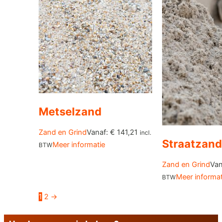
Metselzand
Zand en Grind
Vanaf:
€
141,21
incl.
Straatzand
Meer informatie
BTW
Zand en Grind
Van
Meer informat
BTW
1
2
→