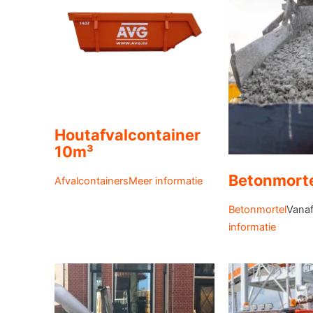
Houtafvalcontainer
10m³
Betonmorte
Afvalcontainers
Meer informatie
Betonmortel
Vana
informatie