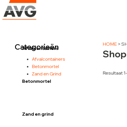
Ga
naar
de
inhoud
HOME
> S
Categorieën
Afvalcontainers
Shop
Afvalcontainers
Betonmortel
Resultaat 1
Zand en Grind
Betonmortel
Zand en grind