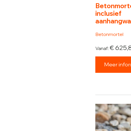
Betonmorte
inclusief
aanhangw
Betonmortel
€
625,
Vanaf:
Meer infor