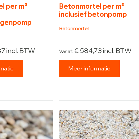
l per m³
Betonmortel per m³
inclusief betonpomp
agenpomp
Betonmortel
87
incl. BTW
€
584,73
incl. BTW
Vanaf:
matie
Meer informatie