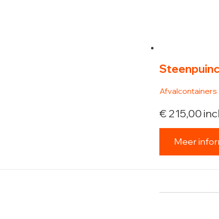
Steenpuinc
Afvalcontainers
€
215,00
inc
Meer infor