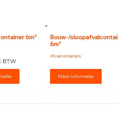
ontainer 6m³
Bouw-/sloopafvalcontai
6m³
Afvalcontainers
l. BTW
matie
Meer informatie