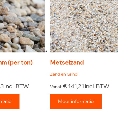
mm (per ton)
Metselzand
Zand en Grind
33
incl. BTW
€
141,21
incl. BTW
Vanaf:
matie
Meer informatie