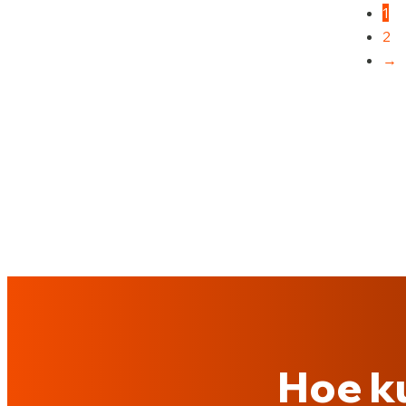
1
2
→
Hoe k