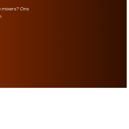
he mixers? Ons
n