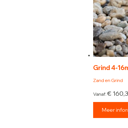
Grind 4-16
Zand en Grind
€
160,
Vanaf:
Meer infor